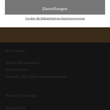
Einstellungen
Cookie-Richtlinie
Datenschutz
Impressum
Kontakt
Alfred Mittermeier
84405 Dorfen
kontakt [at] alfred-mittermeier.de
Rechtliches
Impressum