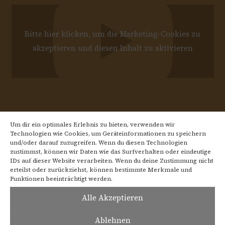
Bitte hier klicken, um die Marketing-Cookies zu
akzeptieren und diesen Inhalt zu aktivieren
Um dir ein optimales Erlebnis zu bieten, verwenden wir
Technologien wie Cookies, um Geräteinformationen zu speichern
und/oder darauf zuzugreifen. Wenn du diesen Technologien
zustimmst, können wir Daten wie das Surfverhalten oder eindeutige
IDs auf dieser Website verarbeiten. Wenn du deine Zustimmung nicht
erteilst oder zurückziehst, können bestimmte Merkmale und
Der Vatikan Kurier schreibt:
Funktionen beeinträchtigt werden.
Alle Akzeptieren
Gott würde „Bravo“ rufen …
Ablehnen